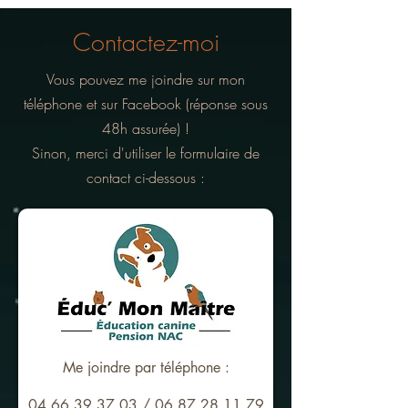
Contactez-moi
Vous pouvez me joindre sur mon
téléphone et sur Facebook (réponse sous
48h assurée) !
Sinon, merci d'utiliser le formulaire de
contact ci-dessous :
Me joindre par téléphone :
04 66 39 37 03
/
06 87 28 11 79