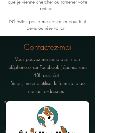
que je vienne chercher ou ramener votre
animal.
N’hésitez pas à me contacter pour tout
devis ou réservation !
Contactez-moi
Vous pouvez me joindre sur mon
téléphone et sur Facebook (réponse sous
48h assurée) !
Sinon, merci d'utiliser le formulaire de
contact ci-dessous :